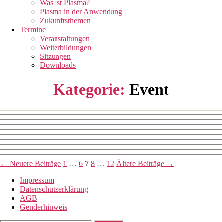
Was ist Plasma?
Plasma in der Anwendung
Zukunftsthemen
Termine
Veranstaltungen
Weiterbildungen
Sitzungen
Downloads
Kategorie:
Event
Beitragsnavigation
←
Neuere
Beiträge
1
…
6
7
8
…
12
Ältere
Beiträge
→
Impressum
Datenschutzerklärung
AGB
Genderhinweis