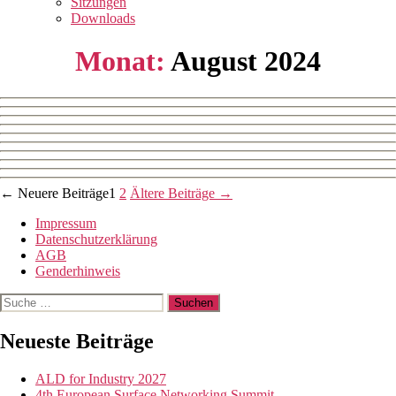
Sitzungen
Downloads
Monat:
August 2024
Beitragsnavigation
←
Neuere
Beiträge
1
2
Ältere
Beiträge
→
Impressum
Datenschutzerklärung
AGB
Genderhinweis
Suche
nach:
Neueste Beiträge
ALD for Industry 2027
4th European Surface Networking Summit