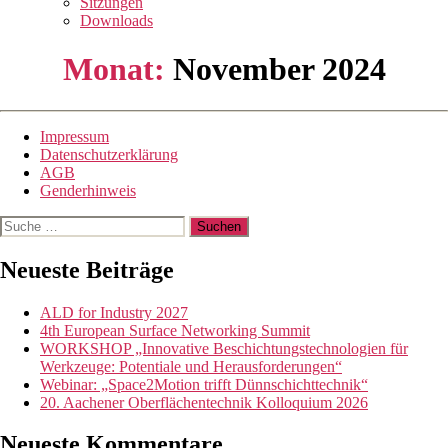
Sitzungen
Downloads
Monat:
November 2024
Impressum
Datenschutzerklärung
AGB
Genderhinweis
Suche
nach:
Neueste Beiträge
ALD for Industry 2027
4th European Surface Networking Summit
WORKSHOP „Innovative Beschichtungstechnologien für
Werkzeuge: Potentiale und Herausforderungen“
Webinar: „Space2Motion trifft Dünnschichttechnik“
20. Aachener Oberflächentechnik Kolloquium 2026
Neueste Kommentare