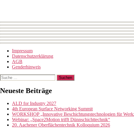
Impressum
Datenschutzerklärung
AGB
Genderhinweis
Suche
nach:
Neueste Beiträge
ALD for Industry 2027
4th European Surface Networking Summit
WORKSHOP „Innovative Beschichtungstechnologien für Werkze
Webinar: „Space2Motion trifft Dünnschichttechnik“
20. Aachener Oberflächentechnik Kolloquium 2026